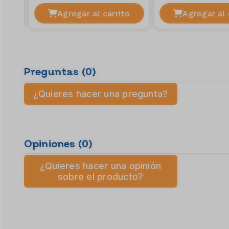
to
Agregar al carrito
Agregar al 
Preguntas
(0)
¿Quieres hacer una pregunta?
Opiniones
(0)
¿Quieres hacer una opinión
sobre el producto?