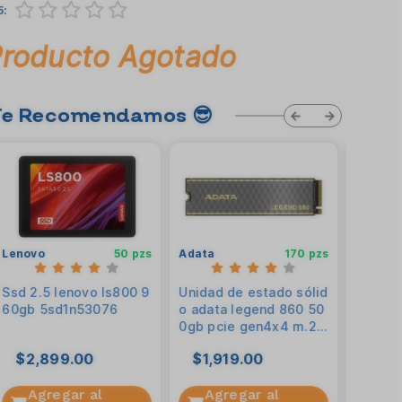
5:
Producto Agotado
Te Recomendamos 😎
Lenovo
50 pzs
Adata
170 pzs
Patriot
Ssd 2.5 lenovo ls800 9
Unidad de estado sólid
Unidad
60gb 5sd1n53076
o adata legend 860 50
o patr
0gb pcie gen4x4 m.2
m.2 22
2280 - con disipador d
4 ssd
$2,899.00
$1,919.00
$1,7
e aluminio. sleg-860-5
00gcs
Agregar al
Agregar al
Ag