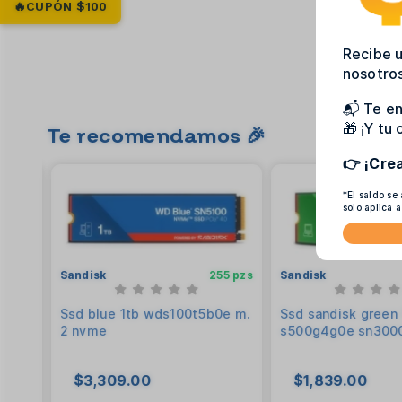
🔥CUPÓN $100
Recibe u
nosotros
📬 Te en
🎁 ¡Y tu
Te recomendamos 🎉
👉 ¡Cre
*El saldo se
solo aplica 
48 pzs
Sandisk
255 pzs
Sandisk
ssd i
Ssd blue 1tb wds100t5b0e m.
Ssd sandisk green
b 2.
2 nvme
s500g4g0e sn300
. 450
pc si
$3,309.00
$1,839.00
50ss-