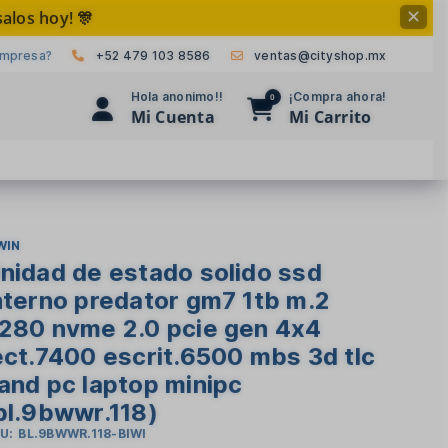
alos hoy! 🎊
✕
empresa?
+52 479 103 8586
ventas@cityshop.mx
Hola anonimo!!
¡Compra ahora!
0
Mi Cuenta
Mi Carrito
WIN
nidad de estado solido ssd
nterno predator gm7 1tb m.2
280 nvme 2.0 pcie gen 4x4
ect.7400 escrit.6500 mbs 3d tlc
and pc laptop minipc
bl.9bwwr.118)
U:
BL.9BWWR.118-BIWI