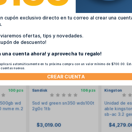
n cupón exclusivo directo en tu correo al crear una cuent
.
viaremos ofertas, tips y novedades.
 cupón de descuento!
a una cuenta ahora! y aprovecha tu regalo!
 aplicará automáticamente en tu próxima compra con un valor mínimo de $700.00. Es
a cuentas nuevas.
CREAR CUENTA
100 pzs
Sandisk
106 pzs
Kingston
 500gb wd
Ssd wd green sn350 wds100t
Unidad de es
0 nvme m.2
2g0c 1tb
able kingsto
sb-ac 3.2 ge
950mbs rojo
$3,019.00
$4,279.0