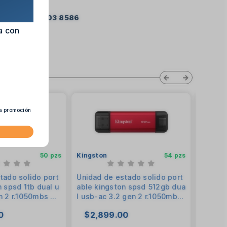
479 103 8586
a con
ta promoción
50 pzs
Kingston
54 pzs
Kingst
tado solido port
Unidad de estado solido port
SSD Ki
n spsd 1tb dual u
able kingston spsd 512gb dua
2 2280
n 2 r.1050mbs w.
l usb-ac 3.2 gen 2 r.1050mbs
on lec
w.950mbs rojo
escrit
0
$2,899.00
$2,
eal pa
PC