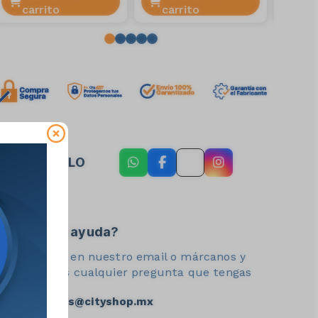
carrito
carrito
car
COMPÁRTELO
¿Necesitas ayuda?
Contáctanos en nuestro email o márcanos y
resolveremos cualquier pregunta que tengas
ventas@cityshop.mx