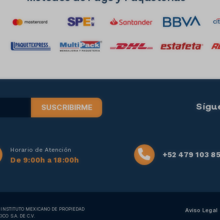
Sígu
SUSCRIBIRME
Horario de Atención
+52 479 103 8
De 9:00h a 18:00h
L INSTITUTO MEXICANO DE PROPIEDAD
Aviso Legal
O S.A. DE C.V.