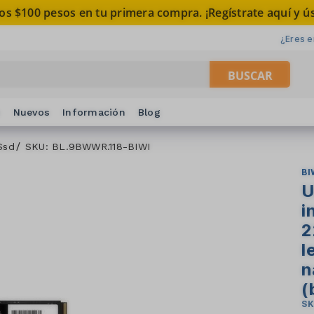
os $100 pesos en tu primera compra. ¡Regístrate aquí y ús
¿Eres 
BUSCAR
s
Nuevos
Información
Blog
Ssd
SKU: BL.9BWWR.118-BIWI
BI
U
i
2
l
n
(
SK