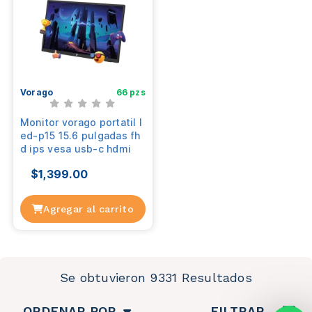
Vorago
66 pzs
Monitor vorago portatil l
ed-p15 15.6 pulgadas fh
d ips vesa usb-c hdmi
$1,399.00
Agregar al carrito
Se obtuvieron 9331 Resultados
ORDENAR POR
FILTRAR