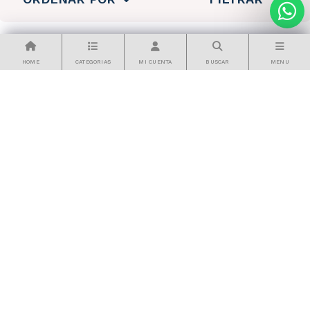
HOME
CATEGORIAS
MI CUENTA
BUSCAR
MENU
Hyundai Gaming
Vorago
9 pzs
66 pzs
SKU: PCHYVIDARNEW-HG
SKU: LED-P15
Computadora gaming
Monitor vorago portatil
hyundai pchyvidarnew
led-p15 15.6 pulgadas
ry75700g 8gb480gb
fhd ips vesa usb-c
hdmi
$10,059.00
$1,399.00
Agregar al carrito
Agregar al carrito