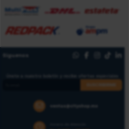
Síguenos
Únete a nuestro boletín y recibe ofertas especiales
SUSCRIBIRME
ventas@cityshop.mx
Horario de Atención