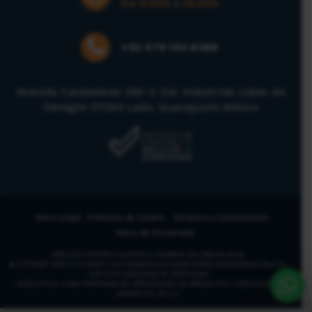
De 9:00h a 18:00h
+52 479 103 8586
Avenida Cardadores 260-C Col. Industrial Julian de
Obregón 37290 León, Guanajuato México
Aviso Legal
Politicas de Cookie
Términos y Condiciones
Aviso de Privacidad
PRECIOS Y OFERTAS SUJETOS A CAMBIOS SIN PREVIO AVISO
© CITYSHOP 2026 | CITYSHOP Y SUS MARCAS AFILIADAS ESTÁN REGISTRADAS BAJO EL
INSTITUTO MEXICANO DE PROPIEDAD
INTELECTUAL Y SON PROPIEDAD DE PROVEEDURÍA DE PRODUCTOS Y SERVICIOS DE
MÉXICO S.A. DE C.V.