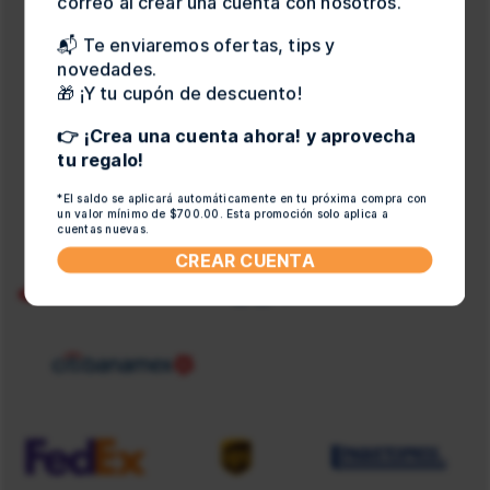
correo al crear una cuenta con nosotros.
📬 Te enviaremos ofertas, tips y
1
2
3
4
...
»
Ultimo
novedades.
🎁 ¡Y tu cupón de descuento!
👉 ¡Crea una cuenta ahora! y aprovecha
Métodos de Pago y Paqueterias
tu regalo!
*El saldo se aplicará automáticamente en tu próxima compra con
un valor mínimo de $700.00. Esta promoción solo aplica a
cuentas nuevas.
CREAR CUENTA