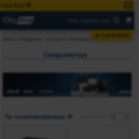
os hoy! 🎊
✕
0
Hola, ingresa aquí
🔥 CUPÓN $100
Inicio
Categorias
Cómputo (hardware)
Componentes
Componentes
Te recomendamos 🎉