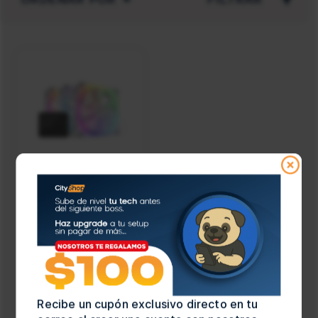
NZXT
13 pzs
SKU: RF-R12TF-W1
Ventilador pgabinete
nzxt (rf-r12tf-w1) f120
rgb, 120mm, blanco
$1,139.00
Agregar al carrito
Recibe un cupón exclusivo directo en tu