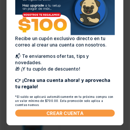
Recibe un cupón exclusivo directo en tu
Acteck
LG
2 pzs
83 pzs
correo al crear una cuenta con nosotros.
SKU: AC-944816
SKU: GRAB
📬 Te enviaremos ofertas, tips y
Soporte Acteck AC-
Bocinas LG GRAB,
novedades.
944816, Movil tv
Bocina portatil mod.
🎁 ¡Y tu cupón de descuento!
enforce movil sp700
xbomm 30w negra
movil con repisa para
$919.00
👉 ¡Crea una cuenta ahora! y aprovecha
$1,929.00
tv
$829.00
tu regalo!
Agregar al carrito
Agregar al carrito
*El saldo se aplicará automáticamente en tu próxima compra con
un valor mínimo de $700.00. Esta promoción solo aplica a
cuentas nuevas.
CREAR CUENTA