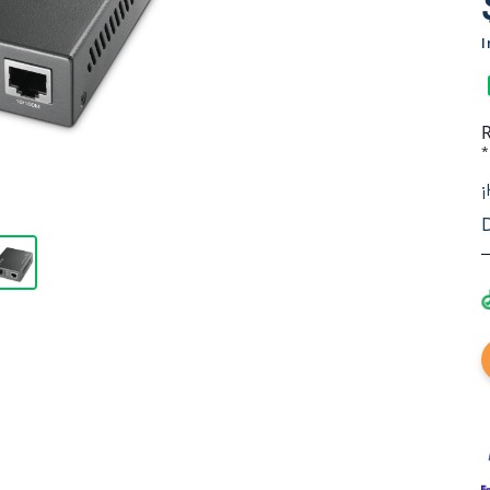
In
Re
*F
¡H
De