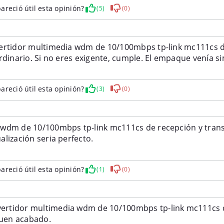
areció útil esta opinión?
(5)
(0)
ertidor multimedia wdm de 10/100mbps tp-link mc111cs de
rdinario. Si no eres exigente, cumple. El empaque venía si
areció útil esta opinión?
(3)
(0)
wdm de 10/100mbps tp-link mc111cs de recepción y transm
lización seria perfecto.
areció útil esta opinión?
(1)
(0)
rtidor multimedia wdm de 10/100mbps tp-link mc111cs d
 y con buen acabado.