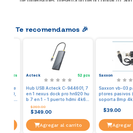
términos de dimensiones, presenta un perfil co
profundidad y hasta 27 mm de altura, lo que permit
Por último, este convertidor cumple con los est
protección medioambiental durante todo su ciclo 
Te recomendamos 🎉
almacenamiento.
55 pzs
Acteck
52 pzs
Saxxon
tos base
Hub USB Acteck C-944601, 7
Saxxon vb-03 pa
-usb 3.0,
en 1 nexus dock pro hn920 h
ptores pasivos 
j45,1-sd/
ub 7 en 1 - 1 puerto hdmi 4k6
) soporta 8mp 4
0hz, 2 puertos usb-a 3.2 5gb
mp a 200m, 108
$369.00
$39.00
ps
20p a 300m en c
$349.00
les push
Recibe u
nosotros
rrito
Agregar al carrito
Agregar a