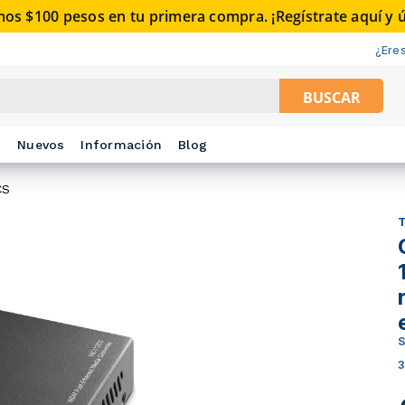
os $100 pesos en tu primera compra. ¡Regístrate aquí y ús
¿Eres 
BUSCAR
s
Nuevos
Información
Blog
CS
TP
C
1
r
e
SK
3/