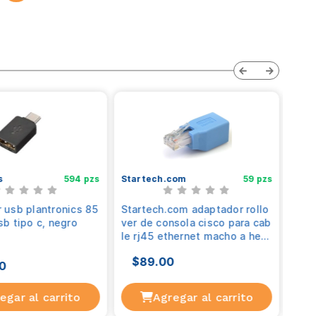
594 pzs
Startech.com
59 pzs
Start
usb plantronics 8
Startech.com adaptador rollo
Start
b tipo c, negro
ver de consola cisco para ca
rno us
ble rj45 ethernet macho a he
net 10
mbra - azul
m ada
$89.00
$41
de red
0
bps
a con
gar al carrito
Agregar al carrito