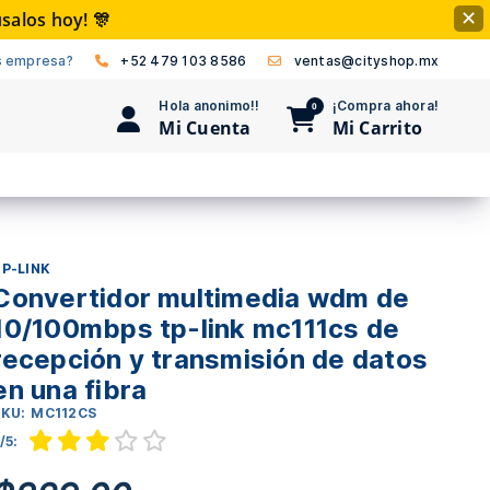
alos hoy! 🎊
✕
empresa?
+52 479 103 8586
ventas@cityshop.mx
Hola anonimo!!
¡Compra ahora!
0
Mi Cuenta
Mi Carrito
-LINK
onvertidor multimedia wdm de
0/100mbps tp-link mc111cs de
ecepción y transmisión de datos
n una fibra
U:
MC112CS
5: