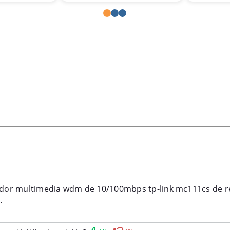
viaremos ofertas, tips y novedades.
 cupón de descuento!
a una cuenta ahora! y aprovecha tu regalo!
 aplicará automáticamente en tu próxima compra con un valor mínimo de $700.00. Es
a cuentas nuevas.
CREAR CUENTA
dor multimedia wdm de 10/100mbps tp-link mc111cs de rec
.