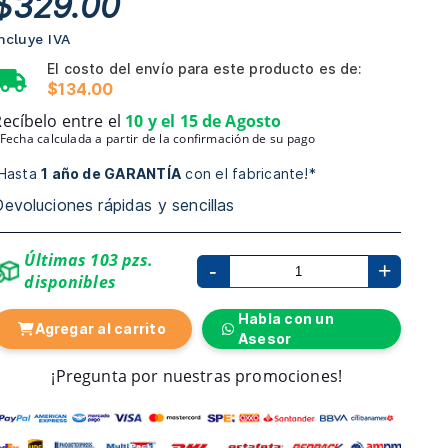
$329.00
cluye IVA
El costo del envío para este producto es de:
$134.00
cíbelo entre el
10 y el 15 de Agosto
echa calculada a partir de la confirmación de su pago
asta
1 año de GARANTÍA
con el fabricante!*
voluciones rápidas y sencillas
Últimas 103 pzs.
-
+
disponibles
Habla con un
Agregar al carrito
Asesor
¡Pregunta por nuestras promociones!