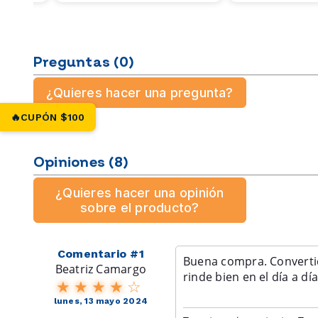
📬 Te en
🎁 ¡Y tu
👉 ¡Cre
Preguntas
(0)
*El saldo se
solo aplica 
¿Quieres hacer una pregunta?
🔥CUPÓN $100
Opiniones
(8)
¿Quieres hacer una opinión
sobre el producto?
Comentario #1
Buena compra. Converti
Beatriz Camargo
rinde bien en el día a día
lunes, 13 mayo 2024