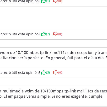
areció útil esta opinión?
(1)
(0)
areció útil esta opinión?
(7)
(0)
wdm de 10/100mbps tp-link mc111cs de recepción y transm
lización sería perfecto. En general, útil para el día a día
areció útil esta opinión?
(5)
(0)
r multimedia wdm de 10/100mbps tp-link mc111cs de rece
l precio. El empaque venía simple. Si no eres exigente, c