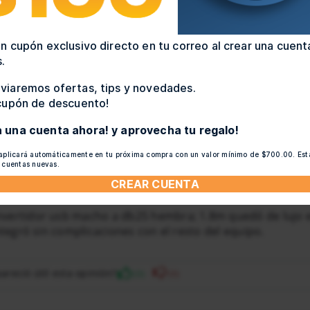
n cupón exclusivo directo en tu correo al crear una cuent
.
viaremos ofertas, tips y novedades.
 cupón de descuento!
a una cuenta ahora! y aprovecha tu regalo!
 aplicará automáticamente en tu próxima compra con un valor mínimo de $700.00. Es
a cuentas nuevas.
CREAR CUENTA
vertidor usb macho a db25 hembra; 1.8m quedó de lujo en
integró sin complicaciones con el resto del equipo.
areció útil esta opinión?
(3)
(0)