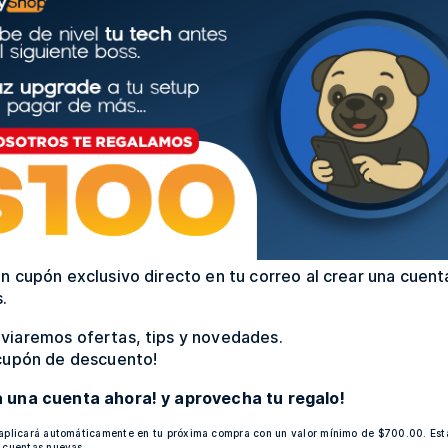
n cupón exclusivo directo en tu correo al crear una cuent
.
viaremos ofertas, tips y novedades.
 cupón de descuento!
areció útil esta opinión?
(6)
(0)
a una cuenta ahora! y aprovecha tu regalo!
 aplicará automáticamente en tu próxima compra con un valor mínimo de $700.00. Es
a cuentas nuevas.