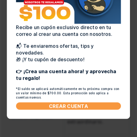
kit limpieza zxp3;
instalación sencilla y
lunes, 20 mayo 2024
resultado profesional.
Se integró sin
Recibe un cupón exclusivo directo en tu
complicaciones con el
correo al crear una cuenta con nosotros.
resto del equipo.
📬 Te enviaremos ofertas, tips y
novedades.
Tu voto es
🎁 ¡Y tu cupón de descuento!
importante
¿Te pareció
(6)
(0)
👉 ¡Crea una cuenta ahora! y aprovecha
útil esta
tu regalo!
opinión?
*El saldo se aplicará automáticamente en tu próxima compra con
un valor mínimo de $700.00. Esta promoción solo aplica a
Comentario #3
cuentas nuevas.
La experiencia con
Jorge Téllez
CREAR CUENTA
Zebra kit limpieza zxp3
fue regular; nada
lunes, 27 mayo 2024
extraordinario.