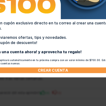
n cupón exclusivo directo en tu correo al crear una cuent
.
viaremos ofertas, tips y novedades.
 cupón de descuento!
a una cuenta ahora! y aprovecha tu regalo!
 aplicará automáticamente en tu próxima compra con un valor mínimo de $700.00. Es
a cuentas nuevas.
CREAR CUENTA
e tinta canon pfi-102 c - cian, inyección de tinta va perfe
vo tras varias semanas.
areció útil esta opinión?
(4)
(0)