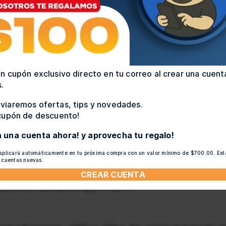
n cupón exclusivo directo en tu correo al crear una cuent
.
viaremos ofertas, tips y novedades.
 cupón de descuento!
a una cuenta ahora! y aprovecha tu regalo!
 aplicará automáticamente en tu próxima compra con un valor mínimo de $700.00. Es
00 va, 600 w, 8 h, negro entrega lo prometido; con una ac
a cuentas nuevas.
CREAR CUENTA
areció útil esta opinión?
(2)
(0)