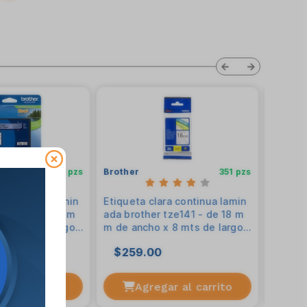
105 pzs
Brother
351 pzs
Brothe
a continua lamin
Etiqueta clara continua lamin
Etiquet
tze131 - de 12 m
ada brother tze141 - de 18 m
tica n
 8 mts de largo.
m de ancho x 8 mts de largo.
1 - de
 negro
impresión en negro.
s de la
$259.00
$14
o.
r al carrito
Agregar al carrito