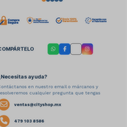
COMPÁRTELO
¿Necesitas ayuda?
Contáctanos en nuestro email o márcanos y
resolveremos cualquier pregunta que tengas
ventas@cityshop.mx
479 103 8586