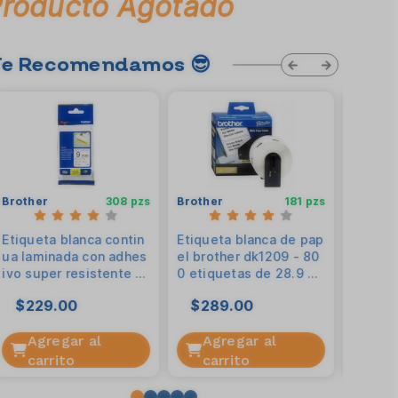
Producto Agotado
Te Recomendamos 😎
Brother
308 pzs
Brother
181 pzs
Brothe
Etiqueta blanca contin
Etiqueta blanca de pap
Etiquet
ua laminada con adhes
el brother dk1209 - 80
ua lami
ivo super resistente br
0 etiquetas de 28.9 m
e211 -
other tzes221 - de 9 m
m de ancho x 62 mm d
ho x 8 
$229.00
$289.00
$18
m de ancho x 8 mts de
e largo. impresión en n
presión
largo. impresión en ne
egro. ql800 / ql810w /
Agregar al
Agregar al
Ag
gro.
ql1110nwb.
carrito
carrito
car