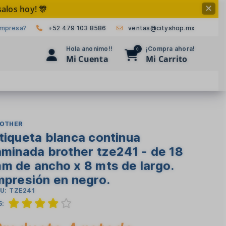
alos hoy! 🎊
✕
empresa?
+52 479 103 8586
ventas@cityshop.mx
Hola anonimo!!
¡Compra ahora!
0
Mi Cuenta
Mi Carrito
ROTHER
tiqueta blanca continua
aminada brother tze241 - de 18
m de ancho x 8 mts de largo.
mpresión en negro.
U:
TZE241
5: