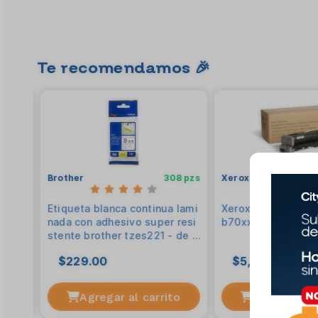
Te recomendamos 🎉
06 pzs
Brother
308 pzs
Xerox
 lami
Etiqueta blanca continua lami
Xerox 113r00779 
 12 m
nada con adhesivo super resi
b70xx
argo.
stente brother tzes221 - de 9
mm de ancho x 8 mts de larg
$229.00
$5,689.00
o. impresión en negro.
to
Agregar al carrito
Agregar al 