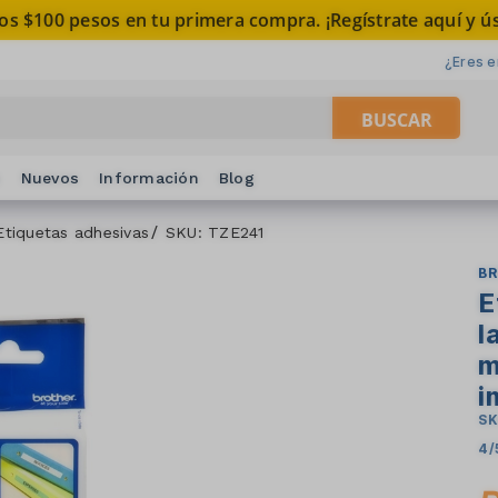
os $100 pesos en tu primera compra. ¡Regístrate aquí y ús
¿Eres 
BUSCAR
s
Nuevos
Información
Blog
Etiquetas adhesivas
SKU: TZE241
B
E
l
m
i
SK
4/