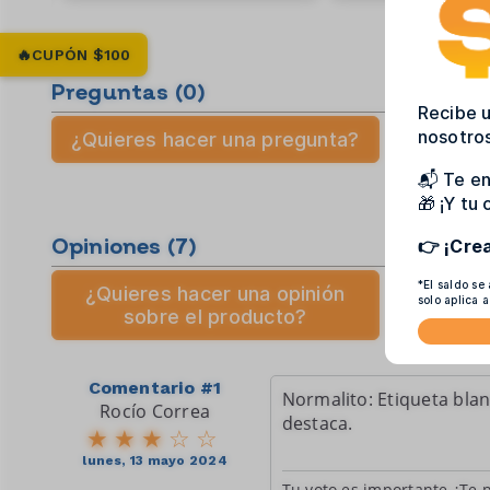
🔥CUPÓN $100
Preguntas
(0)
Recibe u
nosotros
¿Quieres hacer una pregunta?
📬 Te en
🎁 ¡Y tu
Opiniones
(7)
👉 ¡Cre
*El saldo se
¿Quieres hacer una opinión
solo aplica 
sobre el producto?
Comentario #1
Normalito: Etiqueta bla
Rocío Correa
destaca.
lunes, 13 mayo 2024
Tu voto es importante ¿Te p