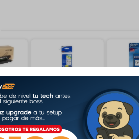
133 pzs
Brother
66 pzs
Brother
tambor 80k
Etiqueta blanca continua lami
Etiqueta clar
nada brother tze211 - de 6 m
ada brother 
m de ancho x 8 mts de largo.
m de ancho x
impresión en negro.
impresión en
$189.00
$189.00
carrito
Agregar al carrito
Agrega