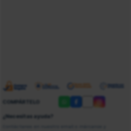
COMPÁRTELO
¿Necesitas ayuda?
Contáctanos en nuestro email o márcanos y