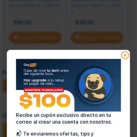
um pcm110mm x 74mts
dar pcm 110mm x 74mt
p
s
$39.00
$39.00
Agregar al carrito
Agregar al carrito
Preguntas
(0)
¿Quieres hacer una pregunta?
Recibe un cupón exclusivo directo en tu
Opiniones
(5)
correo al crear una cuenta con nosotros.
¿Quieres hacer una opinión
📬 Te enviaremos ofertas, tips y
sobre el producto?