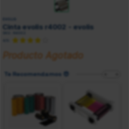
EVOLIS
Cinta evolis r4002 - evolis
SKU:
R4002
4/5:
Producto Agotado
Te Recomendamos 😎