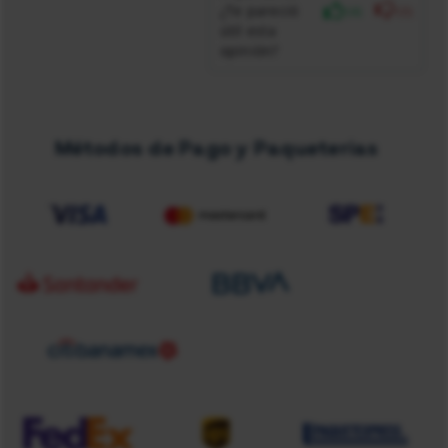
¿Te pareció
(4)
(0)
útil esta
opinión?
Métodos de Pago y Paqueterias