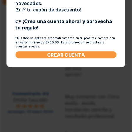
novedades.
🎁 ¡Y tu cupón de descuento!
Comentario #1
Cumple lo mínimo: Cinta
👉 ¡Crea una cuenta ahora! y aprovecha
Natalia Escamilla
evolis - evolis. Esperaba
tu regalo!
un poco más.
lunes, 06 mayo 2024
*El saldo se aplicará automáticamente en tu próxima compra con
un valor mínimo de $700.00. Esta promoción solo aplica a
cuentas nuevas.
Tu voto es
CREAR CUENTA
importante
¿Te pareció
(3)
(0)
útil esta
opinión?
Comentario #2
Muy contento con Cinta
Emilia Saucedo
evolis - evolis;
instalación sencilla y
domingo, 12 mayo 2024
resultado profesional.