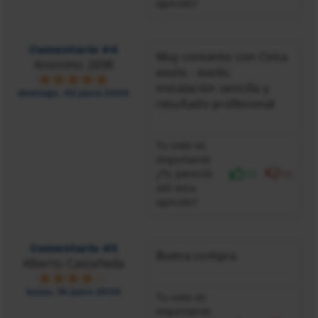
opinión?
Comentario #4
Muy contento con Cinta
Anonimo 2698
evolis - evolis;
instalación sencilla y
domingo, 02 junio 2024
resultado profesional
Tu voto es
importante
¿Te pareció
(5)
(0)
útil esta
opinión?
Comentario #5
Buena compra
Alberto Castañeda
lunes, 10 junio 2024
Tu voto es
importante