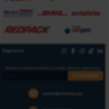
Síguenos
Únete a nuestro boletín y recibe ofertas especiales
SUSCRIBIRME
ventas@cityshop.mx
Horario de Atención