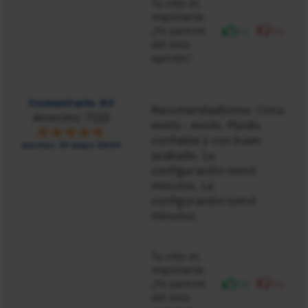
Tu voto es
importante
¿Te pareció
(1)
(0)
útil esta
opinión?
Comentario #3
Recomendadísimo: Cinta
Anonimo 7320
evolis - evolis. Fluido,
confiable y con buen
martes, 21 mayo 2024
acabado. La
configuración tomó
minutos. La
configuración tomó
minutos.
Tu voto es
importante
¿Te pareció
(5)
(0)
útil esta