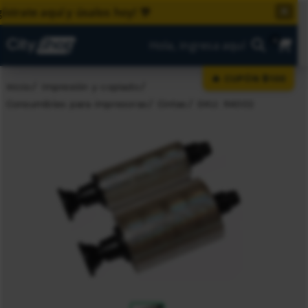
e aquí y úsalos hoy! 🎊
✕
0
Hola, ingresa aquí
🔥 CUPÓN $100
Inicio
Impresión y copiado
Consumibles para impresoras
Cintas
SKU: R4002