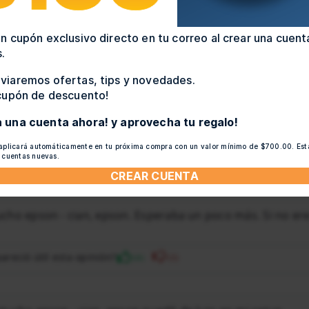
n cupón exclusivo directo en tu correo al crear una cuent
.
viaremos ofertas, tips y novedades.
 cupón de descuento!
a una cuenta ahora! y aprovecha tu regalo!
 aplicará automáticamente en tu próxima compra con un valor mínimo de $700.00. Es
a cuentas nuevas.
CREAR CUENTA
cho epson - cian, epson. Esperaba un poco más. Si no ere
areció útil esta opinión?
(4)
(0)