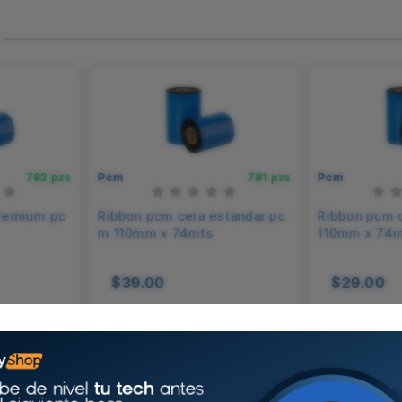
ecnología de inyección de tinta, permitiendo
 y duraderos, ideales para impresiones profesionales
782 pzs
Pcm
781 pzs
Pcm
premium pc
Ribbon pcm cera estandar pc
Ribbon pcm 
m 110mm x 74mts
110mm x 74
$39.00
$29.00
carrito
Agregar al carrito
Agrega