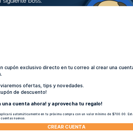
n cupón exclusivo directo en tu correo al crear una cuent
.
viaremos ofertas, tips y novedades.
 cupón de descuento!
ho epson - magenta, inyección de tinta. Rendimiento y ca
gue como nuevo tras varias semanas.
a una cuenta ahora! y aprovecha tu regalo!
 aplicará automáticamente en tu próxima compra con un valor mínimo de $700.00. Es
areció útil esta opinión?
(6)
(0)
a cuentas nuevas.
CREAR CUENTA