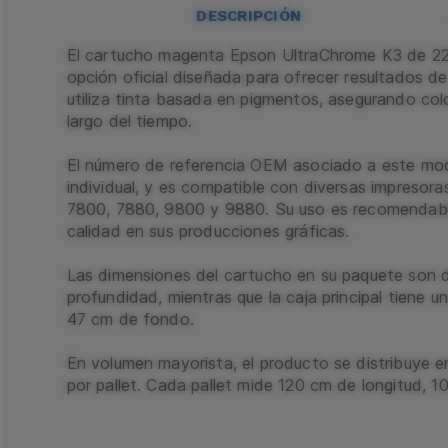
DESCRIPCIÓN
El cartucho magenta Epson UltraChrome K3 de 2
opción oficial diseñada para ofrecer resultados d
utiliza tinta basada en pigmentos, asegurando colo
largo del tiempo.
El número de referencia OEM asociado a este mo
individual, y es compatible con diversas impresoras
7800, 7880, 9800 y 9880. Su uso es recomendable
calidad en sus producciones gráficas.
Las dimensiones del cartucho en su paquete son
profundidad, mientras que la caja principal tiene 
47 cm de fondo.
En volumen mayorista, el producto se distribuye 
por pallet. Cada pallet mide 120 cm de longitud, 
configuración de 120 piezas por capa y una capa