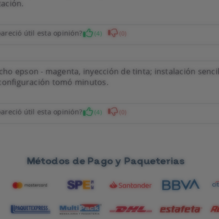
ación.
areció útil esta opinión?
(4)
(0)
o epson - magenta, inyección de tinta; instalación senci
 configuración tomó minutos.
areció útil esta opinión?
(4)
(0)
Métodos de Pago y Paqueterias