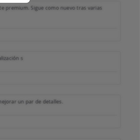
ente premium. Sigue como nuevo tras varias
lización s
ejorar un par de detalles.