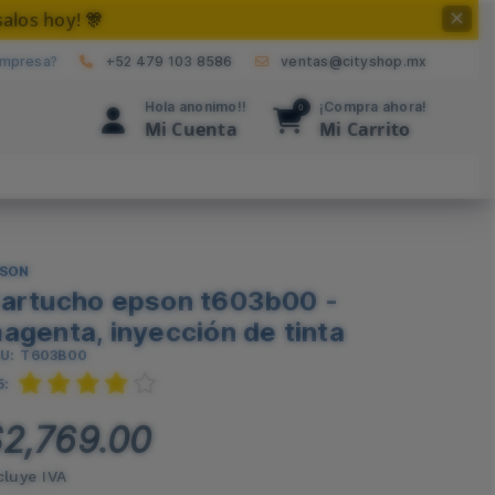
alos hoy! 🎊
✕
empresa?
+52 479 103 8586
ventas@cityshop.mx
Hola anonimo!!
¡Compra ahora!
0
Mi Cuenta
Mi Carrito
PSON
artucho epson t603b00 -
agenta, inyección de tinta
U:
T603B00
5:
2,769.00
cluye IVA