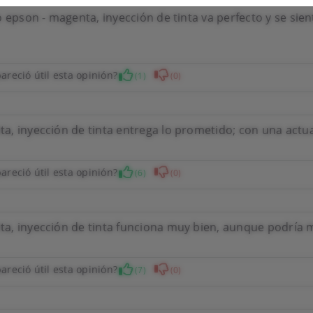
o epson - magenta, inyección de tinta va perfecto y se si
areció útil esta opinión?
(1)
(0)
, inyección de tinta entrega lo prometido; con una actua
areció útil esta opinión?
(6)
(0)
a, inyección de tinta funciona muy bien, aunque podría m
areció útil esta opinión?
(7)
(0)