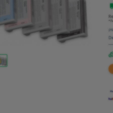
Re
*F
¡H
De