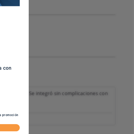
a con
lidad de 10. Se integró sin complicaciones con
ta promoción