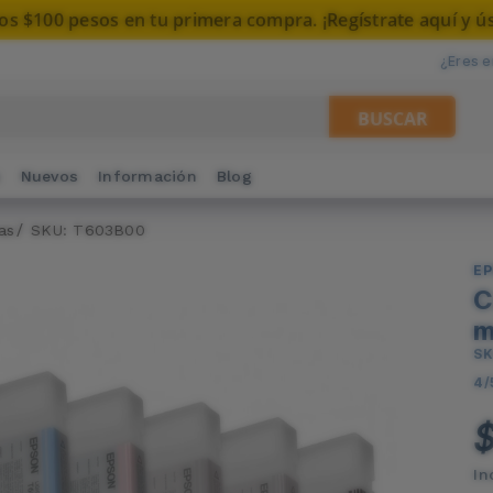
os $100 pesos en tu primera compra. ¡Regístrate aquí y ús
¿Eres 
BUSCAR
s
Nuevos
Información
Blog
as
SKU: T603B00
E
C
m
SK
4/
$
In