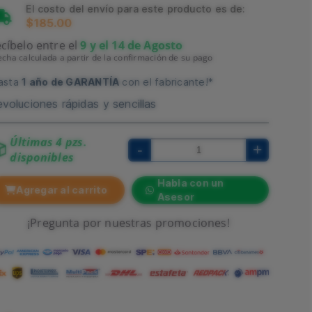
El costo del envío para este producto es de:
$185.00
cíbelo entre el
9 y el 14 de Agosto
echa calculada a partir de la confirmación de su pago
asta
1 año de GARANTÍA
con el fabricante!*
voluciones rápidas y sencillas
Últimas 4 pzs.
-
+
disponibles
Habla con un
Agregar al carrito
Asesor
¡Pregunta por nuestras promociones!