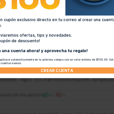
n cupón exclusivo directo en tu correo al crear una cuent
.
viaremos ofertas, tips y novedades.
 cupón de descuento!
a una cuenta ahora! y aprovecha tu regalo!
 aplicará automáticamente en tu próxima compra con un valor mínimo de $700.00. Es
a cuentas nuevas.
CREAR CUENTA
tashield - negro, 12 v, 9 ah funciona muy bien, aunque p
areció útil esta opinión?
(4)
(1)