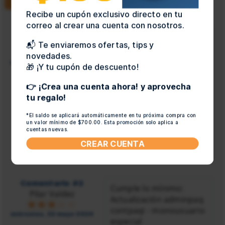
Recibe un cupón exclusivo directo en tu
correo al crear una cuenta con nosotros.
Comentario #1
¡Qué buen producto!
Anonimo 703
📬 Te enviaremos ofertas, tips y
Actualización adminpaq
novedades.
contpaqi - monousuario
miércoles, 08 mayo 2024
🎁 ¡Y tu cupón de descuento!
especial quedó de lujo
en mi setup.
👉 ¡Crea una cuenta ahora! y aprovecha
tu regalo!
Tu voto es
*El saldo se aplicará automáticamente en tu próxima compra con
importante
un valor mínimo de $700.00. Esta promoción solo aplica a
¿Te pareció
cuentas nuevas.
(3)
(0)
útil esta
CREAR CUENTA
opinión?
Comentario #2
Cumple lo mínimo:
Pilar Valdez
Actualización adminpaq
contpaqi - monousuario
miércoles, 22 mayo 2024
especial